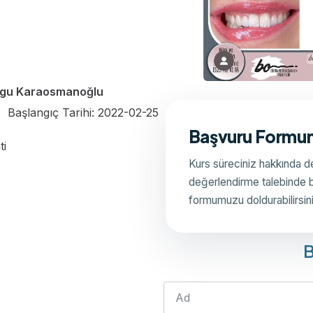
uygu Karaosmanoğlu
Başlangıç Tarihi: 2022-02-25
Başvuru Formun
ti
Kurs süreciniz hakkında de
değerlendirme talebinde 
formumuzu doldurabilirsin
B