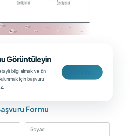
u Görüntüleyin
taylı bilgi almak ve ön
Formu Aç
→
bulunmak için başvuru
iz.
aşvuru Formu