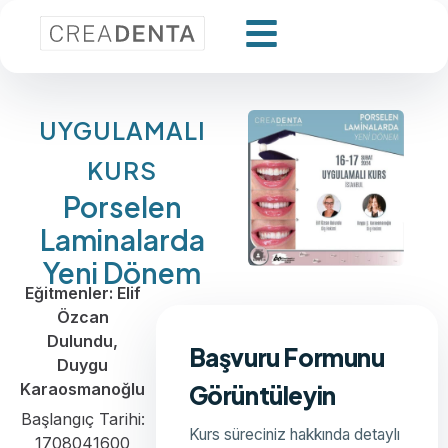
UYGULAMALI
KURS
Porselen
Laminalarda
Yeni Dönem
Eğitmenler: Elif
Özcan
Dulundu,
Başvuru Formunu
Duygu
Karaosmanoğlu
Görüntüleyin
Başlangıç Tarihi:
Kurs süreciniz hakkında detaylı
1708041600